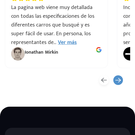
La pagina web viene muy detallada
Incre
con todas las especificaciones de los
comp
diferentes carros que busqué y es
años
super fácil de usar. En persona, los
proce
representantes de
...
Ver más
servi
Ionathan Mirkin