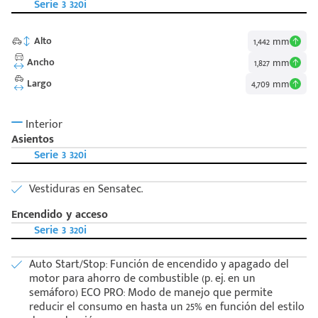
Serie 3 320i
Alto
1,442 mm
Ancho
1,827 mm
Largo
4,709 mm
Interior
Asientos
Serie 3 320i
Vestiduras en Sensatec.
Encendido y acceso
Serie 3 320i
Auto Start/Stop: Función de encendido y apagado del
motor para ahorro de combustible (p. ej. en un
Código
Escríbenos
semáforo) ECO PRO: Modo de manejo que permite
Postal
+528121278366
reducir el consumo en hasta un 25% en función del estilo
Ingresar