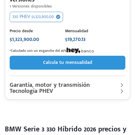
1
Versiones disponibles
330 PHEV $1,323,900.00
Precio desde
Mensualidad
$1,323,900.00
$19,270.13
*Calculado con un enganche del 40%
Calcula tu mensualidad
Garantía, motor y transmisión
Tecnología PHEV
Garantía
60,000 Km | 3 años
Motor cilindros
Lt 2.0L Turbo | Hp. 292
BMW
Descripción de funcionamiento motorización
Serie 3 330
Rendimiento combinado
20.8 km/l
Híbrido 2026
Último rediseño
2026
Tecnología PHEV con Batería con capacidad de 19.5 kWh y
Colores disponibles
Rango de hasta 85 km WLTP
BMW Serie 3 330 Híbrido 2026 precios y