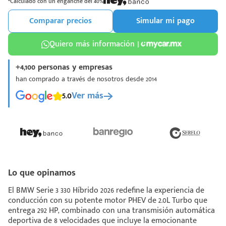
*Calculado con un enganche del 40%
Comparar precios
Simular mi pago
Quiero más información |
+4,100 personas y empresas
¡Espera!
han comprado a través de nosotros desde 2014
e enviar tu cotización
5.0
Ver más
 que conozcas nuestro
e
Análisis Personalizado
un asesor te guiará
u proceso para que
 la mejor desición.
Lo que opinamos
El BMW Serie 3 330 Híbrido 2026 redefine la experiencia de
conducción con su potente motor PHEV de 2.0L Turbo que
entrega 292 HP, combinado con una transmisión automática
deportiva de 8 velocidades que incluye la emocionante