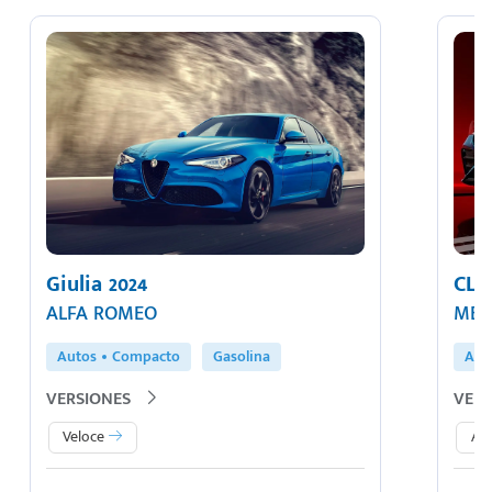
Giulia 2024
CLA
ALFA ROMEO
MER
Autos
Compacto
Gasolina
Aut
VERSIONES
VERS
Veloce
AM