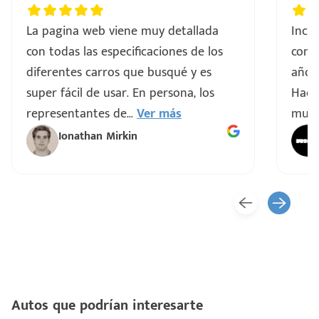
La pagina web viene muy detallada
Incre
con todas las especificaciones de los
comp
diferentes carros que busqué y es
años 
super fácil de usar. En persona, los
Hacen
representantes de
...
Ver más
muy 
Ionathan Mirkin
Autos que podrían interesarte