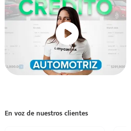
e
seña
En voz de nuestros clientes