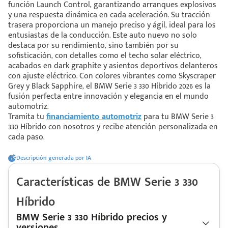
función Launch Control, garantizando arranques explosivos
y una respuesta dinámica en cada aceleración. Su tracción
trasera proporciona un manejo preciso y ágil, ideal para los
 saber más
entusiastas de la conducción. Este auto nuevo no solo
destaca por su rendimiento, sino también por su
 solo estoy viendo 😀
sofisticación, con detalles como el techo solar eléctrico,
acabados en dark graphite y asientos deportivos delanteros
con ajuste eléctrico. Con colores vibrantes como Skyscraper
Grey y Black Sapphire, el BMW Serie 3 330 Híbrido 2026 es la
fusión perfecta entre innovación y elegancia en el mundo
automotriz.
Tramita tu
financiamiento automotriz
para tu BMW Serie 3
330 Híbrido con nosotros y recibe atención personalizada en
cada paso.
Descripción generada por IA
Características de
BMW
Serie 3 330
Híbrido
BMW Serie 3 330 Híbrido precios y
versiones