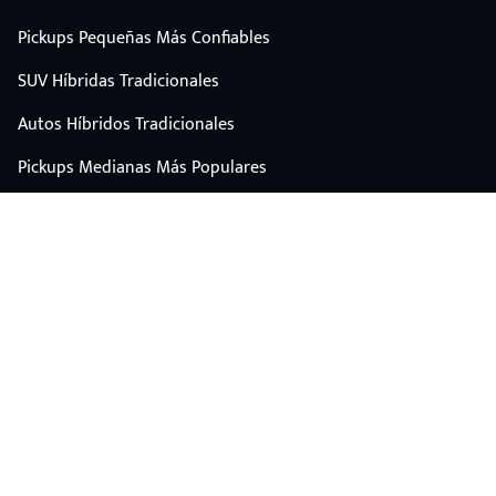
Pickups Pequeñas Más Confiables
SUV Híbridas Tradicionales
Autos Híbridos Tradicionales
Pickups Medianas Más Populares
Autos Y Camionetas Con Mejor Valor De Reventa
SUV Familiares Con Mejor Espacio Y Precio
Autos Eléctricos
CONTÁCTANOS
Escríbenos por WhatsApp
plataforma@carplus.mx