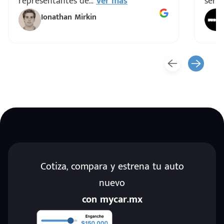
representantes de
...
Ver más
servi
Ionathan Mirkin
Cotiza, compara y estrena tu auto
nuevo
con mycar.mx