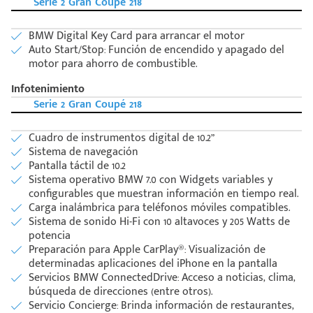
Serie 2 Gran Coupé 218
BMW Digital Key Card para arrancar el motor
Auto Start/Stop: Función de encendido y apagado del
motor para ahorro de combustible.
Infotenimiento
Serie 2 Gran Coupé 218
Cuadro de instrumentos digital de 10.2”
Sistema de navegación
Pantalla táctil de 10.2
Código
Sistema operativo BMW 7.0 con Widgets variables y
Escríbenos
configurables que muestran información en tiempo real.
Postal
+528121278366
Carga inalámbrica para teléfonos móviles compatibles.
Ingresar
Sistema de sonido Hi-Fi con 10 altavoces y 205 Watts de
potencia
Preparación para Apple CarPlay®: Visualización de
determinadas aplicaciones del iPhone en la pantalla
Servicios BMW ConnectedDrive: Acceso a noticias, clima,
búsqueda de direcciones (entre otros).
Servicio Concierge: Brinda información de restaurantes,