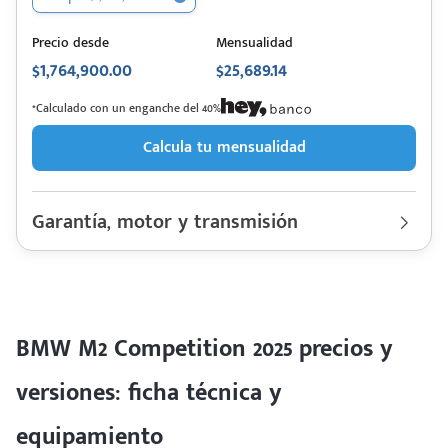
Precio desde
Mensualidad
$1,764,900.00
$25,689.14
*Calculado con un enganche del 40%
Calcula tu mensualidad
Garantía, motor y transmisión
Garantía
200,000 Km | 3 años
Motor cilindros
Lt Eléctrico | Hp. 460
Rendimiento combinado
10.4 km/l
Último rediseño
2023
Colores disponibles
BMW M2 Competition 2025 precios y
versiones: ficha técnica y
equipamiento