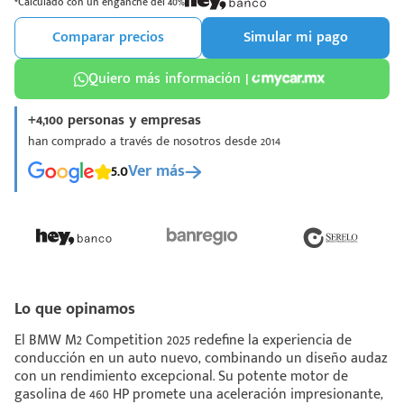
*Calculado con un enganche del 40%
Comparar precios
Simular mi pago
Quiero más información |
+4,100 personas y empresas
¡Espera!
han comprado a través de nosotros desde 2014
e enviar tu cotización
5.0
Ver más
 que conozcas nuestro
e
Análisis Personalizado
un asesor te guiará
u proceso para que
 la mejor desición.
Lo que opinamos
El BMW M2 Competition 2025 redefine la experiencia de
conducción en un auto nuevo, combinando un diseño audaz
con un rendimiento excepcional. Su potente motor de
gasolina de 460 HP promete una aceleración impresionante,