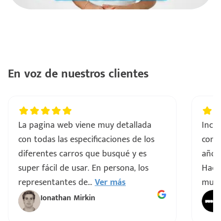
e
En voz de nuestros clientes
La pagina web viene muy detallada
Incre
seña
con todas las especificaciones de los
comp
diferentes carros que busqué y es
años 
super fácil de usar. En persona, los
Hacen
representantes de
...
Ver más
muy 
Ionathan Mirkin