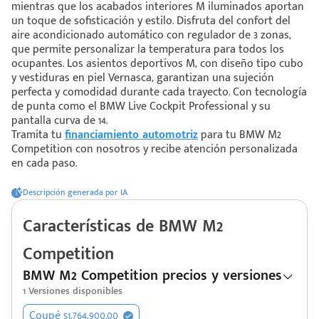
mientras que los acabados interiores M iluminados aportan
un toque de sofisticación y estilo. Disfruta del confort del
aire acondicionado automático con regulador de 3 zonas,
 saber más
que permite personalizar la temperatura para todos los
ocupantes. Los asientos deportivos M, con diseño tipo cubo
 solo estoy viendo 😀
y vestiduras en piel Vernasca, garantizan una sujeción
perfecta y comodidad durante cada trayecto. Con tecnología
de punta como el BMW Live Cockpit Professional y su
pantalla curva de 14.
Tramita tu
financiamiento automotriz
para tu BMW M2
Competition con nosotros y recibe atención personalizada
en cada paso.
Descripción generada por IA
Características de
BMW
M2
Competition
BMW M2 Competition precios y versiones
1
Versiones disponibles
Coupé $1,764,900.00