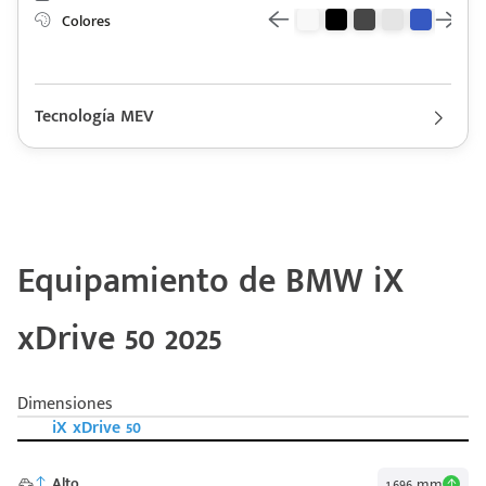
Colores
Tecnología MEV
Descripción de funcionamiento motorización BMW iX 2025
Motor eléctrico con 326 HP de Potencia y 630 Nm de Torque,
Batería tipo Iones de litio con capacidad total de 76.6 kWh y
Consumo de Energía de 19.4–21.2 kWh/100 km, Rango eléctrico de
hasta 435 km (WLTP)
Equipamiento de BMW iX
xDrive 50 2025
Dimensiones
iX xDrive 50
Alto
1,696 mm