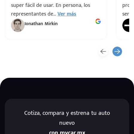
super fácil de usar. En persona, los
proce
representantes de
...
Ver más
servi
Ionathan Mirkin
Cotiza, compara y estrena tu auto
nuevo
con mycar.mx