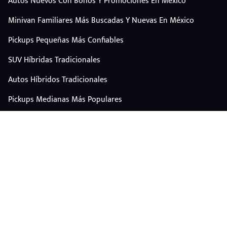
Autos Nuevos Con Bonos Y Promociones En México
Minivan Familiares Más Buscadas Y Nuevas En México
Pickups Pequeñas Más Confiables
SUV Híbridas Tradicionales
Autos Híbridos Tradicionales
Pickups Medianas Más Populares
Autos Y Camionetas Con Mejor Valor De Reventa
SUV Familiares Con Mejor Espacio Y Precio
Autos Eléctricos
CONTÁCTANOS
Escríbenos por WhatsApp
plataforma@carplus.mx