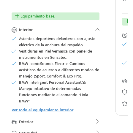
Equipamiento base:
E
Interior
In
Asientos deportivos delanteros con ajuste
A
eléctrico de la anchura del respaldo.
R
Vestiduras en Piel Vernasca con panel de
c
instrumentos en Sensatec.
S
BMW IconicSounds Electric: Cambios
al
acústicos de acuerdo a diferentes modos de
manejo (Sport, Comfort & Eco Pro).
Ex
BMW Intelligent Personal Assistant(1):
Manejo intuitivo de determinadas
S
funciones mediante el comando “Hola
BMW”
Ca
Ver todo el equipamiento interior
Exterior