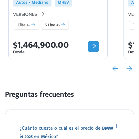
Autos
Mediano
MHEV
Aut
VERSIONES
VERS
Elite 45
S Line 45
TF
$1,464,900.00
$1
Desde
Desd
Preguntas frecuentes
¿Cuánto cuesta o cuál es el precio de
BMW
i4 2025
en México?