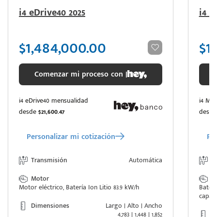
i4 eDrive40 2025
i4 M
$1,484,000.00
$1
Comenzar mi proceso con |
i4 eDrive40 mensualidad
i4 M6
desde
$21,600.47
desd
Personalizar mi cotización
Per
Transmisión
Automática
T
Motor
M
Motor eléctrico, Batería Ion Litio 83.9 kW/h
Baterí
capaci
Dimensiones
Largo | Alto | Ancho
4,783 | 1,448 | 1,852
D