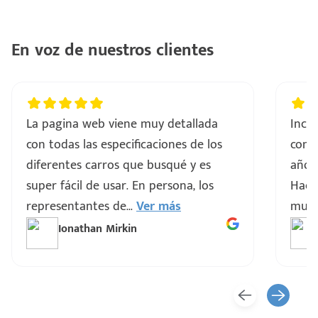
En voz de nuestros clientes
La pagina web viene muy detallada
Incre
con todas las especificaciones de los
comp
diferentes carros que busqué y es
años 
super fácil de usar. En persona, los
Hacen
representantes de
...
Ver más
muy 
Ionathan Mirkin