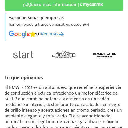
Quiero más información |
+4,100 personas y empresas
han comprado a través de nosotros desde 2014
5.0
Ver más
¡Espera!
e enviar tu cotización
 que conozcas nuestro
e
Análisis Personalizado
un asesor te guiará
Lo que opinamos
u proceso para que
El BMW i4 2025 es un auto nuevo que redefine la experiencia
 la mejor desición.
de conducción eléctrica, ofreciendo un motor eléctrico de
340 HP que combina potencia y eficiencia en un sedán
mediano. Su interior, deslumbrante con acabados en negro
de brillo intenso y acentuaciones en cromo perlado, crea un
ambiente elegante y sofisticado. El aire acondicionado
automático con regulador de 3 zonas garantiza el máximo
confort para todos los ocupantes, mientras que los asientos