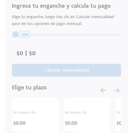
Ingresa tu enganche y calcula tu pago
Código
Escríbenos
Postal
+528121278366
Elige tu enganche, luego haz clic en 'Calcular mensualidad'
Ingresar
para ver tus opciones de pago mensual.
10%
Calcular mensualidad
Elige tu plazo
60 meses de
48 meses de
36 meses
$0.00
$0.00
$0.00