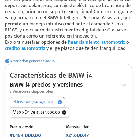
deportivos delanteros, con ajuste eléctrico de la anchura del
respaldo, brindan un soporte excepcional. Con tecnología de
vanguardia como el BMW Intelligent Personal Assistant, que
 saber más
permite un manejo intuitivo mediante el comando “Hola
BMW”, y un cuadro de instrumentos digital de 12.3”, el i4 se
 solo estoy viendo 😀
posiciona como un referente en innovación.
Explora nuestras opciones de
financiamiento automotriz
o
crédito automotriz
y elige plazos que te den tranquilidad.
Descripción generada por IA
Características de
BMW
i4
BMW i4 precios y versiones
2
Versiones disponibles
eDrive40 $1,484,000.00
M60 xDrive $1,634,900.00
Precio desde
Mensualidad
$1,484,000.00
$21,600.47