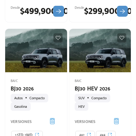
$499,900.00
$299,900.00
Desde
Desde
Escríbenos
Código
+528121278366
Postal
Ingresar
BAIC
BAIC
BJ30 2026
BJ30 HEV 2026
Autos
Compacto
SUV
Compacto
Gasolina
HEV
VERSIONES
VERSIONES
1.5TD 2WD
4x2
4x4