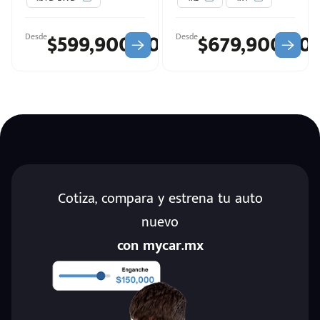
$599,900.00
$679,900.00
Desde
Desde
Cotiza, compara y estrena tu auto
nuevo
d
con mycar.mx