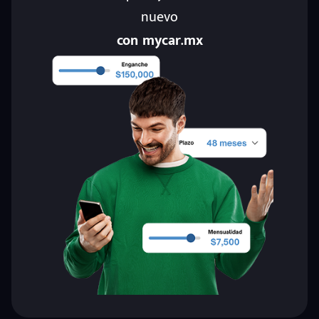
nuevo
con mycar.mx
eña