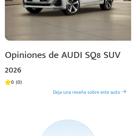
Opiniones de AUDI SQ8 SUV
2026
0 (0)
Deja una reseña sobre este auto
Código
Escríbenos
Postal
+528121278366
Ingresar