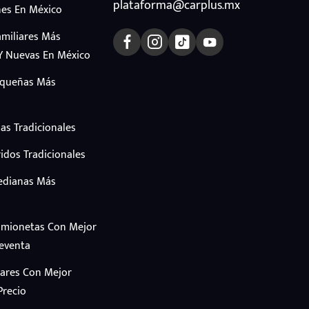
plataforma@carplus.mx
es En México
amiliares Más
Y Nuevas En México
equeñas Más
as Tradicionales
idos Tradicionales
edianas Más
amionetas Con Mejor
Reventa
iares Con Mejor
Precio