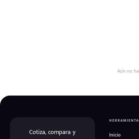
Aún no ha
HERRAMIENTA
Cotiza, compara y
Inicio
eña