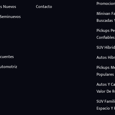
Promocion
s Nuevos
Contacto
Minivan F
 Seminuevos
Buscadas 
Pickups P
Confiables
SUV Híbrid
ecuentes
Autos Híbr
Automotriz
Pickups M
Populares
Autos Y C
Valor De 
SUV Famil
Espacio Y 