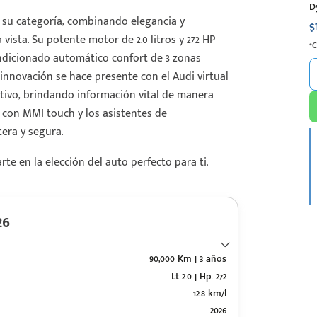
D
n su categoría, combinando elegancia y
$
ista. Su potente motor de 2.0 litros y 272 HP
*
ondicionado automático confort de 3 zonas
innovación se hace presente con el Audi virtual
uitivo, brindando información vital de manera
I con MMI touch y los asistentes de
era y segura.
e en la elección del auto perfecto para ti.
26
90,000 Km | 3 años
Lt 2.0 | Hp. 272
12.8 km/l
2026