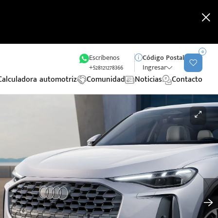
0
Escríbenos
Código Postal
+528121278366
Ingresar
Calculadora automotriz
Comunidad
Noticias
Contacto