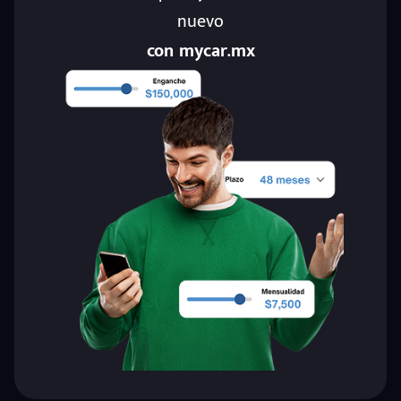
nuevo
con mycar.mx
eña