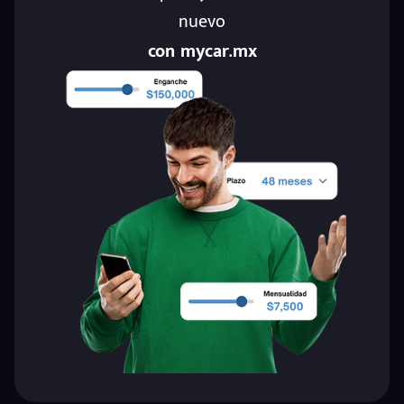
nuevo
con mycar.mx
eña