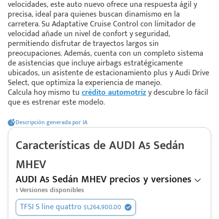
velocidades, este auto nuevo ofrece una respuesta ágil y
precisa, ideal para quienes buscan dinamismo en la
carretera. Su Adaptative Cruise Control con limitador de
 saber más
velocidad añade un nivel de confort y seguridad,
permitiendo disfrutar de trayectos largos sin
 solo estoy viendo 😀
preocupaciones. Además, cuenta con un completo sistema
de asistencias que incluye airbags estratégicamente
ubicados, un asistente de estacionamiento plus y Audi Drive
Select, que optimiza la experiencia de manejo.
Calcula hoy mismo tu
crédito automotriz
y descubre lo fácil
que es estrenar este modelo.
Descripción generada por IA
Características de
AUDI
A5 Sedán
MHEV
AUDI A5 Sedán MHEV precios y versiones
1
Versiones disponibles
TFSI S line quattro $1,264,900.00