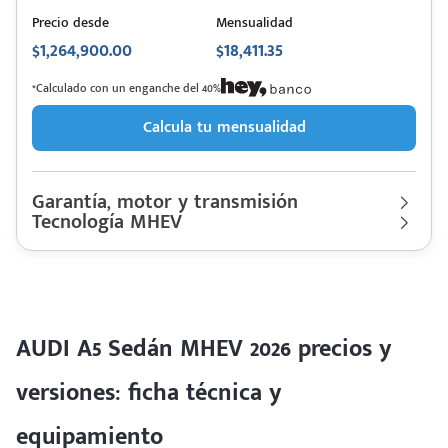
Precio desde
Mensualidad
$1,264,900.00
$18,411.35
*Calculado con un enganche del 40%
Calcula tu mensualidad
Garantía, motor y transmisión
Tecnología MHEV
Garantía
90,000 Km | 3 años
Motor cilindros
Lt 2.0 | Hp. 272
AUDI
Descripción de funcionamiento motorización
A5 Sedán
Rendimiento combinado
14 km/l
MHEV 2026
Último rediseño
2026
Motor MHEV con una potencia de 272 hp.
Colores disponibles
AUDI A5 Sedán MHEV 2026 precios y
versiones: ficha técnica y
equipamiento