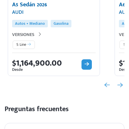
A5 Sedán 2026
A6 
AUDI
AUD
Autos
Mediano
Gasolina
Aut
VERSIONES
VERS
S Line
Sel
$1,164,900.00
$1
Desde
Desd
Preguntas frecuentes