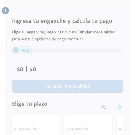
Ingresa tu enganche y calcula tu pago
Código
Escríbenos
Postal
+528121278366
Elige tu enganche, luego haz clic en 'Calcular mensualidad'
Ingresar
para ver tus opciones de pago mensual.
10%
Calcular mensualidad
Elige tu plazo
60 meses de
48 meses de
36 meses