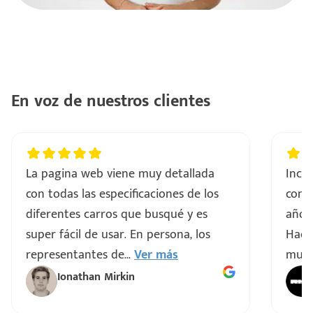
En voz de nuestros clientes
La pagina web viene muy detallada
Incre
con todas las especificaciones de los
comp
diferentes carros que busqué y es
años 
super fácil de usar. En persona, los
Hacen
representantes de
...
Ver más
muy 
Ionathan Mirkin