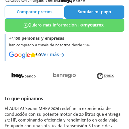
*Calculado con un enganche del 40%
Comparar precios
Simular mi pago
Quiero más información |
+4,100 personas y empresas
¡Espera!
han comprado a través de nosotros desde 2014
e enviar tu cotización
5.0
Ver más
 que conozcas nuestro
e
Análisis Personalizado
un asesor te guiará
u proceso para que
 la mejor desición.
Lo que opinamos
El AUDI A5 Sedán MHEV 2026 redefine la experiencia de
conducción con su potente motor de 2.0 litros que entrega
272 HP, combinando eficiencia y rendimiento en cada viaje.
Equipado con una sofisticada transmisión S tronic de 7