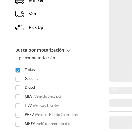
Minivan
HYUNDAI
Van
INFINITI
Pick Up
JAC
Busca por motorización
JAECOO
Elige por motorización
JAGUAR
Todas
puesto
JEEP
Gasolina
Diesel
JETOUR
MEV
(Vehículo Eléctrico)
ado:
HEV
KIA
(Vehículo Híbrido)
PHEV
(Vehículo Híbrido Conectable)
LAND ROVER
MHEV
(Vehículo Semi-híbrido)