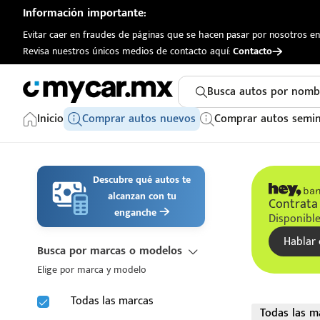
Información importante:
Evitar caer en fraudes de páginas que se hacen pasar por nosotros en 
Revisa nuestros únicos medios de contacto aquí:
Contacto
Busca autos por nomb
Inicio
Comprar autos nuevos
Comprar autos semi
Descubre qué autos te
alcanzan con tu
Contrata 
enganche
Disponible
Hablar 
Busca por marcas o modelos
Elige por marca y modelo
Todas las marcas
Todas las m