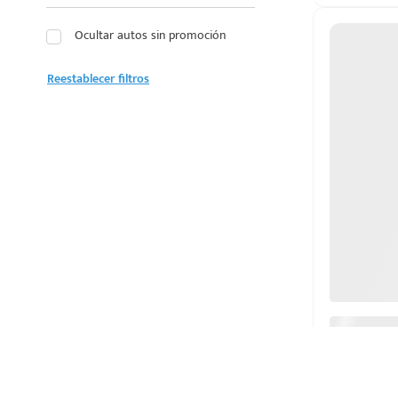
LEXUS
Ocultar autos sin promoción
LINCOLN
Reestablecer filtros
MAZDA
MERCEDES BENZ
MG
MINI
MITSUBISHI
NISSAN
OMODA
PEUGEOT