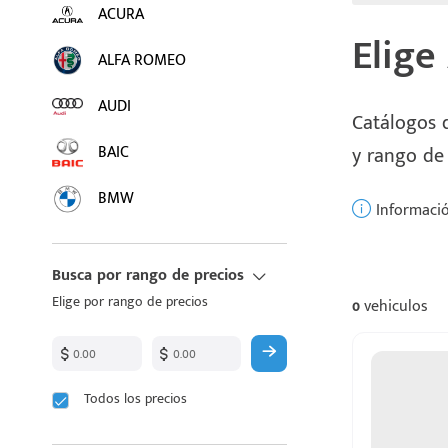
ACURA
Elige
ALFA ROMEO
AUDI
Catálogos d
BAIC
y rango de
BMW
Informació
BUICK
Busca por rango de precios
BYD
Elige por rango de precios
0
vehiculos
CADILLAC
CHANGAN
Todos los precios
CHEVROLET