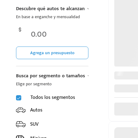
CHIREY
Descubre qué autos te alcanzan
En base a enganche y mensualidad
CUPRA
DODGE
FIAT
Agrega un presupuesto
d
FORD
Busca por segmento o tamaños
GAC
Elige por segmento
GEELY
Todos los segmentos
GMC
Autos
GREAT WALL MOTORS
SUV
HONDA