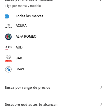
Elige por marca y modelo
puesto
Todas las marcas
ACURA
ado:
ALFA ROMEO
AUDI
BAIC
BMW
BUICK
Busca por rango de precios
BYD
CADILLAC
Descubre qué autos te alcanzan