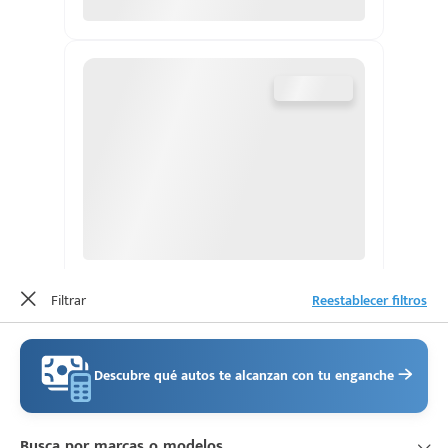
d
Filtrar
Reestablecer filtros
Descubre qué autos te alcanzan con tu enganche
Busca por marcas o modelos