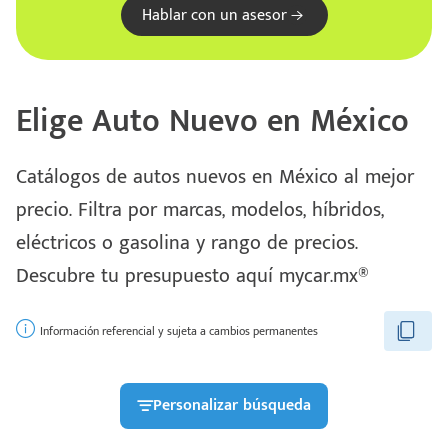
Hablar con un asesor
Elige Auto Nuevo en México
Catálogos de autos nuevos en México al mejor
precio. Filtra por marcas, modelos, híbridos,
eléctricos o gasolina y rango de precios.
Escríbenos
Descubre tu presupuesto aquí mycar.mx®
Código
+528121278366
Postal
Ingresar
Información referencial y sujeta a cambios permanentes
Personalizar búsqueda