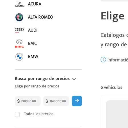
ACURA
Elige
ALFA ROMEO
AUDI
Catálogos d
BAIC
y rango de
BMW
Informació
BUICK
Busca por rango de precios
BYD
Elige por rango de precios
0
vehiculos
CADILLAC
CHANGAN
Todos los precios
CHEVROLET