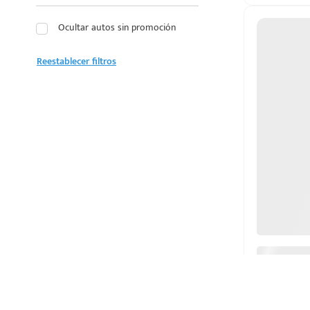
LEXUS
Ocultar autos sin promoción
LINCOLN
Reestablecer filtros
MAZDA
MERCEDES BENZ
MG
MINI
MITSUBISHI
NISSAN
OMODA
PEUGEOT