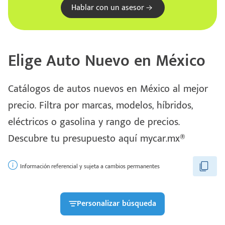
Hablar con un asesor
Elige Auto Nuevo en México
Catálogos de autos nuevos en México al mejor
precio. Filtra por marcas, modelos, híbridos,
eléctricos o gasolina y rango de precios.
Escríbenos
Descubre tu presupuesto aquí mycar.mx®
Código
+528121278366
Postal
Ingresar
Información referencial y sujeta a cambios permanentes
Personalizar búsqueda