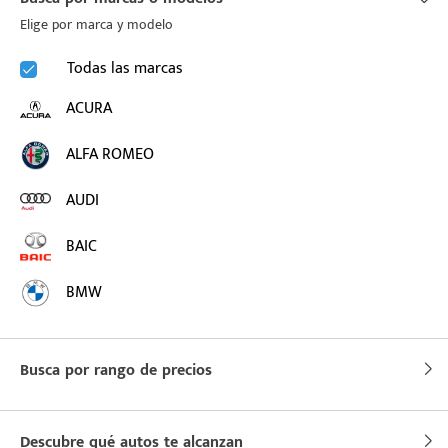
Elige por marca y modelo
puesto
Todas las marcas
ACURA
ado:
ALFA ROMEO
AUDI
BAIC
BMW
BUICK
Busca por rango de precios
BYD
CADILLAC
Descubre qué autos te alcanzan