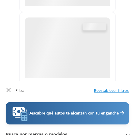
d
Filtrar
Reestablecer filtros
Descubre qué autos te alcanzan con tu enganche
Busca por marcas o modelos