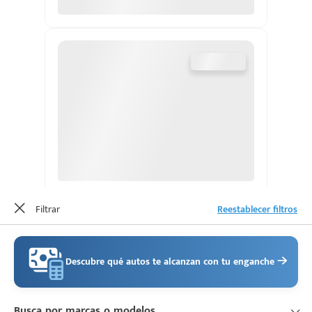
Escríbenos
Código
+528121278366
Postal
Ingresar
Filtrar
Reestablecer filtros
Descubre qué autos te alcanzan con tu enganche
Busca por marcas o modelos