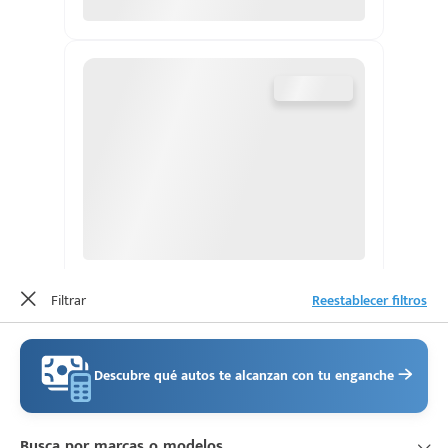
Escríbenos
Código
+528121278366
Postal
Ingresar
Filtrar
Reestablecer filtros
Descubre qué autos te alcanzan con tu enganche
Busca por marcas o modelos