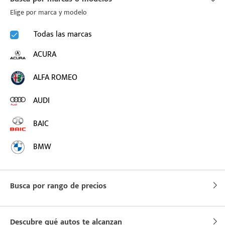
Elige por marca y modelo
puesto
Todas las marcas
ACURA
ado:
ALFA ROMEO
AUDI
BAIC
BMW
BUICK
Busca por rango de precios
BYD
CADILLAC
Descubre qué autos te alcanzan