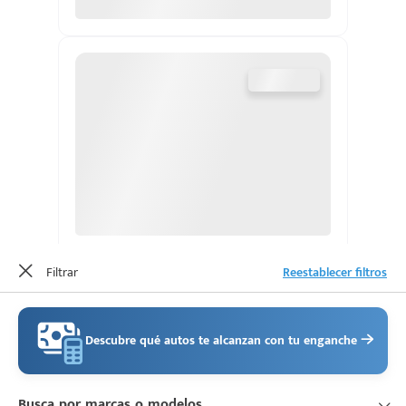
d
Filtrar
Reestablecer filtros
Descubre qué autos te alcanzan con tu enganche
Busca por marcas o modelos