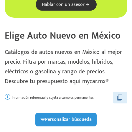
Hablar con un asesor
Elige Auto Nuevo en México
Catálogos de autos nuevos en México al mejor
precio. Filtra por marcas, modelos, híbridos,
eléctricos o gasolina y rango de precios.
Escríbenos
Descubre tu presupuesto aquí mycar.mx®
Código
+528121278366
Postal
Ingresar
Información referencial y sujeta a cambios permanentes
Personalizar búsqueda