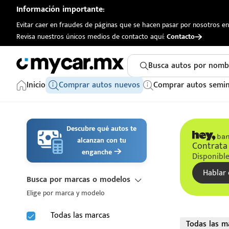
Información importante:
Evitar caer en fraudes de páginas que se hacen pasar por nosotros en 
Revisa nuestros únicos medios de contacto aquí:
Contacto
Busca autos por nomb
Inicio
Comprar autos nuevos
Comprar autos semi
Descubre qué autos te
alcanzan con tu
Contrata 
enganche
Disponible
Hablar 
Busca por marcas o modelos
Elige por marca y modelo
Todas las marcas
Todas las m