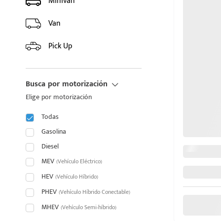
Minivan
HYUNDAI
Van
INFINITI
Pick Up
JAC
Busca por motorización
JAECOO
Elige por motorización
JAGUAR
Todas
puesto
JEEP
Gasolina
Diesel
JETOUR
MEV
(Vehículo Eléctrico)
ado:
HEV
KIA
(Vehículo Híbrido)
PHEV
(Vehículo Híbrido Conectable)
LAND ROVER
MHEV
(Vehículo Semi-híbrido)