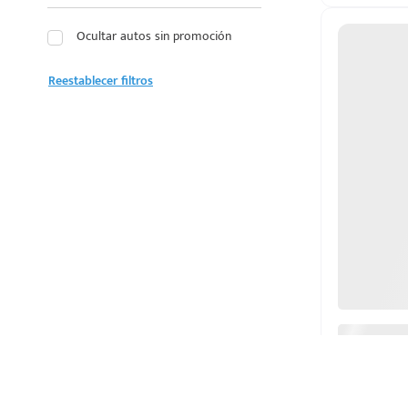
LEXUS
Ocultar autos sin promoción
LINCOLN
Reestablecer filtros
MAZDA
MERCEDES BENZ
MG
MINI
MITSUBISHI
NISSAN
OMODA
PEUGEOT