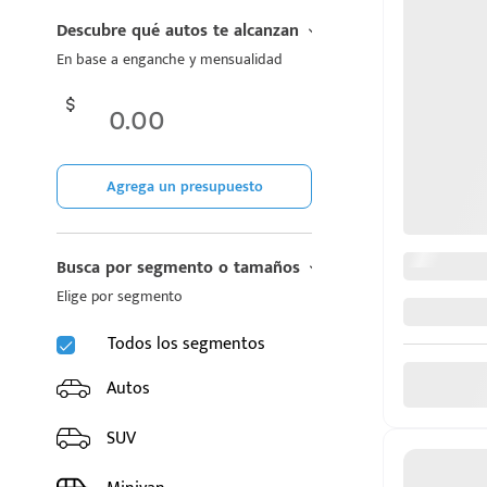
CHIREY
Descubre qué autos te alcanzan
En base a enganche y mensualidad
CUPRA
DODGE
FIAT
Agrega un presupuesto
d
FORD
Busca por segmento o tamaños
GAC
Elige por segmento
GEELY
Todos los segmentos
GMC
Autos
GREAT WALL MOTORS
SUV
HONDA