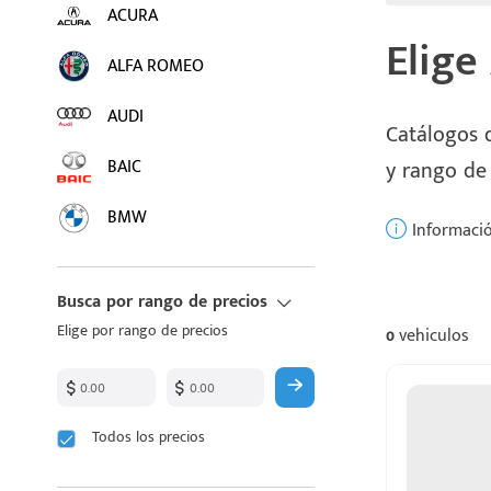
ACURA
Elige
ALFA ROMEO
AUDI
Catálogos d
BAIC
y rango de
BMW
Informació
BUICK
Busca por rango de precios
BYD
Elige por rango de precios
0
vehiculos
CADILLAC
CHANGAN
Todos los precios
CHEVROLET