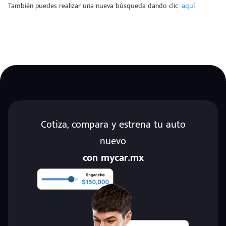
También puedes realizar una nueva búsqueda dando clic
aquí
Escríbenos
Código
+528121278366
Postal
Ingresar
Cotiza, compara y estrena tu auto
nuevo
con mycar.mx